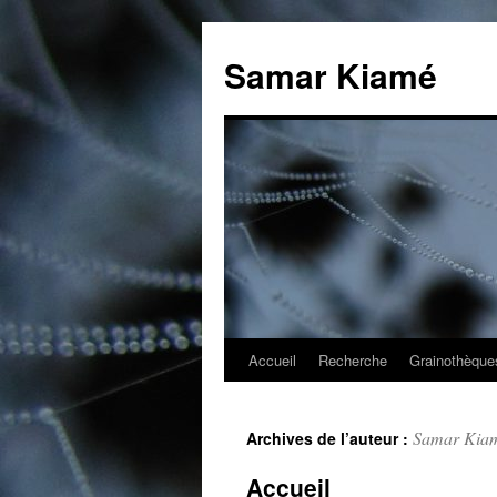
Aller
au
Samar Kiamé
contenu
Accueil
Recherche
Grainothèque
Samar Kia
Archives de l’auteur :
Accueil