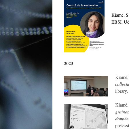
Kiamé, S.
EBSI, Ud
2023
Kiamé,
collect
library
Kiamé, 
grainot
données
profess