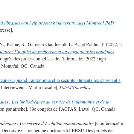
d libraries can help protect biodiversity, says Montreal PhD
resse].
 N., Kiamé, S., Garneau-Gaudreault, L.-A., et Poulin, T. (2022, 2-
taire : Un objet de recherche et un enjeu pour les politiques
grès des professionnel.le.s de l’information 2022 : agir
s, Montréal, QC, Canada.
èques : Quand l’autonomie et la sécurité alimentaires s’invitent à
 Intervieweur : Martin Lasalle].
UdeMNouvelles
.
ues : Les bibliothèques au service de l’autonomie et de la
n par affiche]. 89e congrès de l’ACFAS, Laval, QC, Canada.
othèques : Un service d’évolution communautaire
[Conférencière
-Découvrez la recherche doctorale à l’EBSI ! Des projets de