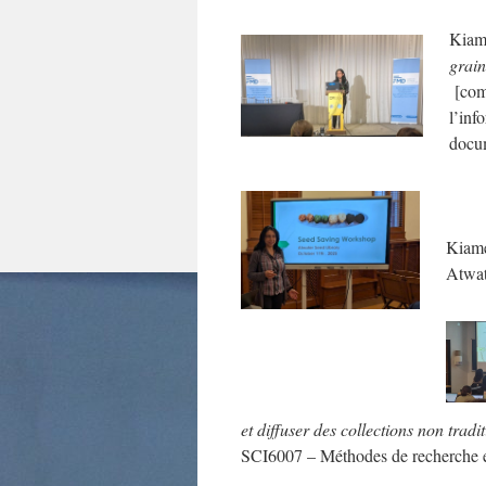
Kiam
grain
[com
l’inf
docu
Kiamé
Atwat
et diffuser des collections non tradi
SCI6007 – Méthodes de recherche e