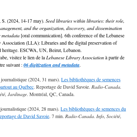
 S. (2024, 14-17 may).
Seed libraries within libraries: their role,
management, and the organization, discovery, and dissemination
ir metadata
[oral communication]. 6th conference of the Lebanese
 Association (LLA): Libraries and the digital preservation of
al heritage. ESCWA, UN, Beirut, Lebanon.
be, visitez le lien de la
Lebanese Library Association
à partir de
itre suivant :
06 digitization and metadata
.
 journalistique (2024, 31 mars).
Les bibliothèques de semences
partout au Québec
. Reportage de David Savoie.
Radio-Canada.
iété, Jardinage
. Montréal, QC, Canada.
 journalistique (2024, 28 mars).
Les bibliothèques de semences du
eportage de David Savoie
. 7 min.
Radio-Canada. Info, Société,