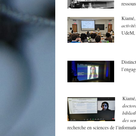
ressour
Kiamé, 
activit
UdeM, 
.
Distinc
l’engag
.
Kiamé,
doctora
bibliot
des se
recherche en sciences de l’informa