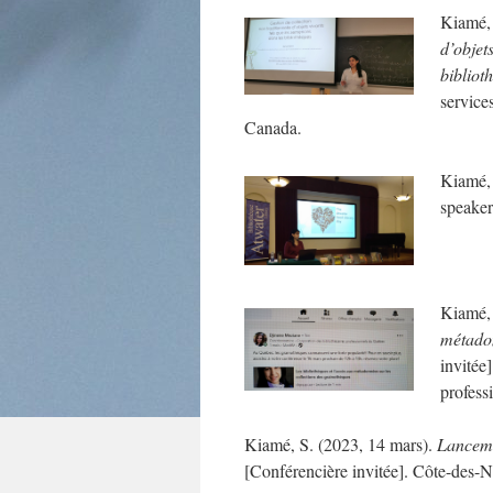
Kiamé, 
d’objet
bibliot
service
Canada.
Kiamé, 
speaker
.
Kiamé, 
métadon
invitée
profes
Kiamé, S. (2023, 14 mars).
Lanceme
[Conférencière invitée]. Côte-des-