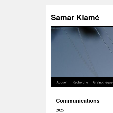
Aller
au
Samar Kiamé
contenu
Accueil
Recherche
Grainothèque
Communications
2025