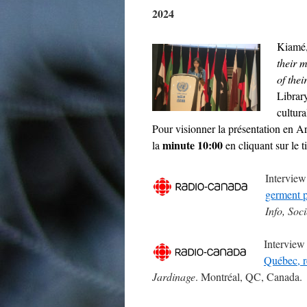
2024
Kiamé,
their 
of the
Library
cultur
Pour visionner la présentation en Ara
minute 10:00
la
en cliquant sur le t
Interview
germent 
Info, Soc
Interview
Québec, r
Jardinage
. Montréal, QC, Canada.