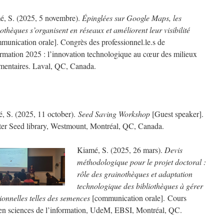
é, S. (2025, 5 novembre).
Épinglées sur Google Maps, les
othèques s’organisent en réseaux et améliorent leur visibilité
munication orale]. Congrès des professionnel.le.s de
ormation 2025 : l’innovation technologique au cœur des milieux
mentaires. Laval, QC, Canada.
, S. (2025, 11 october).
Seed Saving Workshop
[Guest speaker].
er Seed library, Westmount, Montréal, QC, Canada.
Kiamé, S. (2025, 26 mars).
Devis
méthodologique pour le projet doctoral :
rôle des grainothèques et adaptation
technologique des bibliothèques à gérer
tionnelles telles des semences
[communication orale]. Cours
n sciences de l’information, UdeM, EBSI, Montréal, QC.