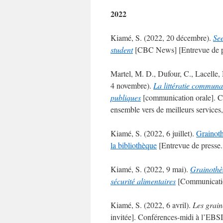
2022
Kiamé, S. (2022, 20 décembre).
See
student
[CBC News] [Entrevue de p
Martel, M. D., Dufour, C., Lacelle,
4 novembre).
La littératie communau
publiques
[communication orale]. Con
ensemble vers de meilleurs service
Kiamé, S. (2022, 6 juillet).
Grainoth
la bibliothèque
[Entrevue de presse.
Kiamé, S. (2022, 9 mai).
Grainothèq
sécurité alimentaires
[Communicatio
Kiamé, S. (2022, 6 avril).
Les grain
invitée]. Conférences-midi à l’EBSI